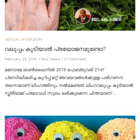
SEXUAL AVERSION
വലുപ്പം കൂടിയാൽ പ്രയോജനമുണ്ടോ?
February 23, 2019
1642 Views
0 Comment
മനോരമ ഓണ്‍ലൈനില്‍ 2019 ഫെബ്രുവരി 21ന്
പ്രസിദ്ധീകരിച്ച കുറിപ്പ് മറ്റ് അവയവങ്ങൾക്കുള്ള പരിഗണന
തന്നെയാണ് ലിംഗത്തിനും നൽകേണ്ടത്. ലിംഗവലുപ്പം കൂടിയാൽ
സ്ത്രീയ്ക്ക് പരമാവധി സുഖം ലഭിക്കുമെന്ന ചിന്തയാണ് …