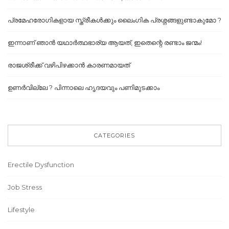
പ്രമേഹരോഗികളായ സ്ത്രീകൾക്കും ലൈംഗിക പ്രശ്നങ്ങളുണ്ടാകുമോ ?
ഇന്നാണ് ഞാൻ യഥാർത്ഥഭാര്യ ആയത്, ഇതെന്റെ രണ്ടാം ജന്മം!
രാജശ്രീക്ക് വഴിപിഴക്കാൻ കാരണമായത്
ഉണർവില്ലേ ? പിന്നാലെ ഹൃദയവും പണിമുടക്കാം
CATEGORIES
Erectile Dysfunction
Job Stress
Lifestyle