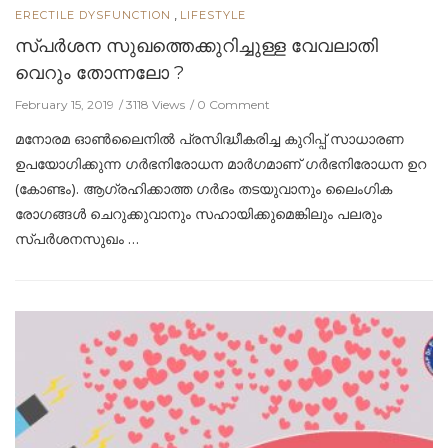
,
ERECTILE DYSFUNCTION
LIFESTYLE
സ്പർശന സുഖത്തെക്കുറിച്ചുള്ള വേവലാതി
വെറും തോന്നലോ ?
February 15, 2019
3118 Views
0 Comment
മനോരമ ഓണ്‍ലൈനില്‍ പ്രസിദ്ധീകരിച്ച കുറിപ്പ് സാധാരണ
ഉപയോഗിക്കുന്ന ഗർഭനിരോധന മാർഗമാണ് ഗർഭനിരോധന ഉറ
(കോണ്ടം). ആഗ്രഹിക്കാത്ത ഗർഭം തടയുവാനും ലൈംഗിക
രോഗങ്ങൾ ചെറുക്കുവാനും സഹായിക്കുമെങ്കിലും പലരും
സ്പർശനസുഖം …