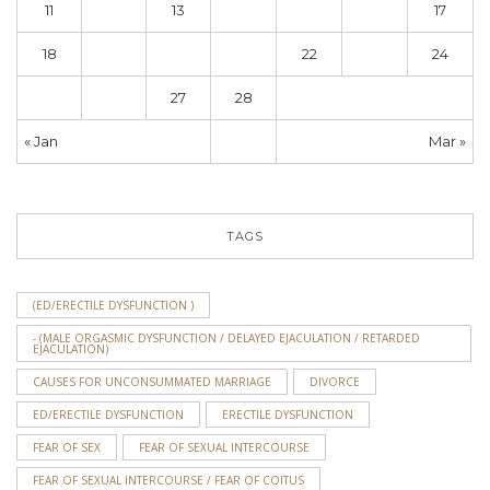
11
12
13
14
15
16
17
18
19
20
21
22
23
24
25
26
27
28
« Jan
Mar »
TAGS
(ED/ERECTILE DYSFUNCTION )
- (MALE ORGASMIC DYSFUNCTION / DELAYED EJACULATION / RETARDED
EJACULATION)
CAUSES FOR UNCONSUMMATED MARRIAGE
DIVORCE
ED/ERECTILE DYSFUNCTION
ERECTILE DYSFUNCTION
FEAR OF SEX
FEAR OF SEXUAL INTERCOURSE
FEAR OF SEXUAL INTERCOURSE / FEAR OF COITUS