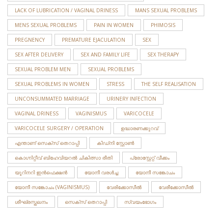
LACK OF LUBRICATION / VAGINAL DRINESS
MANS SEXUAL PROBLEMS
MENS SEXUAL PROBLEMS
PAIN IN WOMEN
PHIMOSIS
PREGNENCY
PREMATURE EJACULATION
SEX
SEX AFTER DELIVERY
SEX AND FAMILY LIFE
SEX THERAPY
SEXUAL PROBLEM MEN
SEXUAL PROBLEMS
SEXUAL PROBLEMS IN WOMEN
STRESS
THE SELF REALISATION
UNCONSUMMATED MARRIAGE
URINERY INFECTION
VAGINAL DRINESS
VAGINISMUS
VARICOCELE
VARICOCELE SURGERY / OPERATION
ഉദ്ധാരണക്കുറവ്
എന്താണ് സെക്സ് തെറാപ്പി
കിഡ്നി സ്റ്റോണ്‍
കൊഗ്നിറ്റീവ് ബിഹേവിയറൽ ചികിത്സാ രീതി
പ്രോസ്റ്റേറ്റ് വീക്കം
യൂറിനറി ഇന്‍ഫെക്ഷന്‍
യോനീ വരള്‍ച്ച
യോനീ സങ്കോചം
യോനീ സങ്കോചം (VAGINISMUS)
വേരിക്കോസീല്‍
വേരീക്കോസീൽ
ശീഘ്രസ്ഖലനം
സെക്‌സ് തെറാപ്പി
സ്വയംഭോഗം