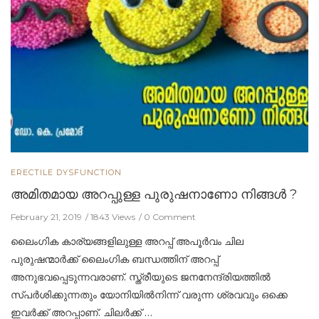
ERECTILE DYSFUNCTION
അമിതമായ അറപ്പുള്ള പുരുഷനാണോ നിങ്ങൾ ?
February 21, 2019
1843 Views
0 Comment
ലൈംഗിക കാര്യങ്ങളിലുള്ള അറപ്പ് അപൂർവം ചില
പുരുഷന്മാർക്ക് ലൈംഗിക ബന്ധത്തിന് അറപ്പ്
അനുഭവപ്പെടുന്നവരാണ്. സ്ത്രീയുടെ ജനനേന്ദ്രിയത്തിൽ
സ്പർശിക്കുന്നതും യോനിയിൽനിന്ന് വരുന്ന ശ്രവവും ഒക്കെ
ഇവർക്ക് അറപ്പാണ്. ചിലർക്ക് …