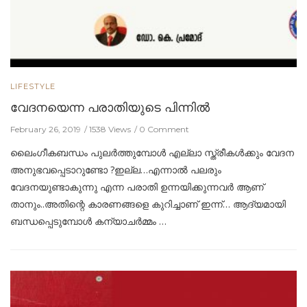
LIFESTYLE
വേദനയെന്ന പരാതിയുടെ പിന്നില്‍
February 26, 2019
1538 Views
0 Comment
ലൈംഗീകബന്ധം പുലർത്തുമ്പോൾ എല്ലാ സ്ത്രീകൾക്കും വേദന
അനുഭവപ്പെടാറുണ്ടോ ?ഇല്ല…എന്നാൽ പലരും
വേദനയുണ്ടാകുന്നു എന്ന പരാതി ഉന്നയിക്കുന്നവർ ആണ്
താനും..അതിന്റെ കാരണങ്ങളെ കുറിച്ചാണ് ഇന്ന്… ആദ്യമായി
ബന്ധപ്പെടുമ്പോൾ കന്യാചർമ്മം …