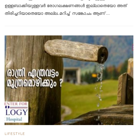
ഉള്ളബാക്കിയുള്ളവര്‍ രോഗലക്ഷണങ്ങള്‍ ഇല്ലാതെയോ അത്
തിരിച്ചറിയാതെയോ അല്ല..മറിച്ച് സങ്കോചം ആണ് …
LIFESTYLE