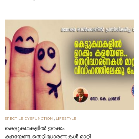
,
ERECTILE DYSFUNCTION
LIFESTYLE
കെട്ടുകഥകളില്‍ ഉറക്കം
കളയേണ്ട..തെറ്റിദ്ധാരണകൾ മാറ്റി