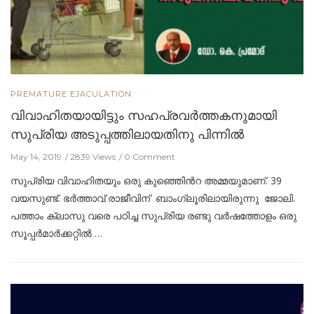
PREMATURE EJACULATION
വിവാഹിതയായിട്ടും സഹപ്രവര്‍ത്തകനുമായി
സുപ്രിയ അടുപ്പത്തിലായതിനു പിന്നില്‍
May 14, 2019
2839 Views
0 Comment
സുപ്രിയ വിവാഹിതയും ഒരു കുഞ്ഞിെൻറ അമ്മയുമാണ്. 39
വയസുണ്ട്. ഭർത്താവ് രാജീവിന് ബാംഗ്ലൂരിലായിരുന്നു ജോലി.
പത്താം ക്ലാസു വരെ പഠിച്ച സുപ്രിയ രണ്ടു വർ‌ഷത്തോളം ഒരു
സൂപ്പർമാർക്കറ്റിൽ …