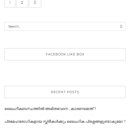
1
2
FACEBOOK LIKE BOX
RECENT POSTS
ലൈംഗീകബന്ധത്തില്‍ അമിതവേദന , കാരണമെന്ത് ?
പ്രമേഹരോഗികളായ സ്ത്രീകൾക്കും ലൈംഗിക പ്രശ്നങ്ങളുണ്ടാകുമോ ?