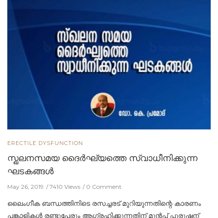
ERECTILE DYSFUNCTION
സ്ഖലനസമയ ദൈർഘ്യത്തെ സ്വാധീനിക്കുന്ന
ഘടകങ്ങള്‍
May 26, 2019
7410 Views
0 Comment
ലൈംഗീക ബന്ധത്തിനിടെ രസച്ചരട് മുറിയുന്നതിന്റെ കാരണം
പങ്കാളികൾ രണ്ടുപേരും ആഗ്രഹിക്കുന്നതിന് മുൻപ് പുരുഷന്