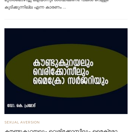
കുടിക്കുന്നില്ല എന്ന കാരണം …
SEXUAL AVERSION
കൗണ്ടുകുറയലും വെരിക്കോസീലും മൈക്രോ