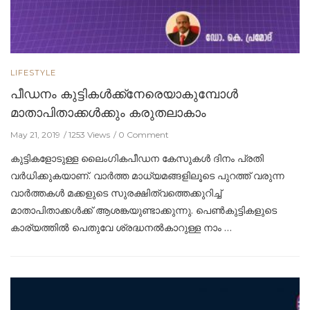
LIFESTYLE
പീഡനം കുട്ടികള്‍ക്ക്നേരെയാകുമ്പോള്‍
മാതാപിതാക്കള്‍ക്കും കരുതലാകാം
May 21, 2019
1253 Views
0 Comment
കുട്ടികളോടുള്ള ലൈംഗികപീഡന കേസുകൾ ദിനം പ്രതി
വർധിക്കുകയാണ്. വാർത്ത മാധ്യമങ്ങളിലൂടെ പുറത്ത് വരുന്ന
വാർത്തകൾ മക്കളുടെ സുരക്ഷിത്വത്തെക്കുറിച്ച്
മാതാപിതാക്കൾക്ക് ആശങ്കയുണ്ടാക്കുന്നു. പെൺകുട്ടികളുടെ
കാര്യത്തിൽ പെതുവേ ശ്രദ്ധനൽകാറുള്ള നാം …