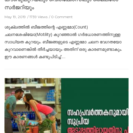
സർജറിയും
May 19, 2019
1739 Views
0 Comment
ശുക്ലത്തിൽ ബീജത്തിന്റെ എണ്ണമോ(Count)
ചലനശേഷിയോ(Motility) കുറഞ്ഞാൽ ഗർഭധാരണത്തിനുള്ള
സാധ്യത കുറയും. ബീജങ്ങളുടെ എണ്ണമോ ചലന വേഗതയോ
കുറവാണെങ്കിൽ തീർച്ചയായും അതിന് ഒരു കാരണമുണ്ടാകും.
ഈ കാരണങ്ങൾ കണ്ടുപിടിച്ച് …