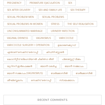
PREGNENCY
PREMATURE EJACULATION
SEX
SEX AFTER DELIVERY
SEX AND FAMILY LIFE
SEX THERAPY
SEXUAL PROBLEM MEN
SEXUAL PROBLEMS
SEXUAL PROBLEMS IN WOMEN
STRESS
THE SELF REALISATION
UNCONSUMMATED MARRIAGE
URINERY INFECTION
VAGINAL DRINESS
VAGINISMUS
VARICOCELE
VARICOCELE SURGERY / OPERATION
ഉദ്ധാരണക്കുറവ്
എന്താണ് സെക്സ് തെറാപ്പി
കിഡ്നി സ്റ്റോണ്‍
കൊഗ്നിറ്റീവ് ബിഹേവിയറൽ ചികിത്സാ രീതി
പ്രോസ്റ്റേറ്റ് വീക്കം
യൂറിനറി ഇന്‍ഫെക്ഷന്‍
യോനീ വരള്‍ച്ച
യോനീ സങ്കോചം
യോനീ സങ്കോചം (VAGINISMUS)
വേരിക്കോസീല്‍
വേരീക്കോസീൽ
ശീഘ്രസ്ഖലനം
സെക്‌സ് തെറാപ്പി
സ്വയംഭോഗം
RECENT COMMENTS