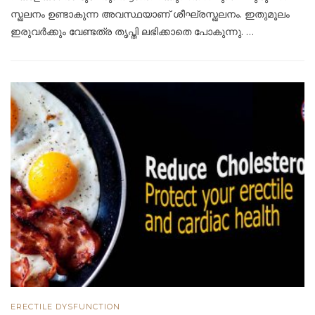
സ്ഖലനം ഉണ്ടാകുന്ന അവസ്ഥയാണ് ശീഘ്രസ്ഖലനം. ഇതുമൂലം
ഇരുവർക്കും വേണ്ടത്ര തൃപ്തി ലഭിക്കാതെ പോകുന്നു. …
ERECTILE DYSFUNCTION