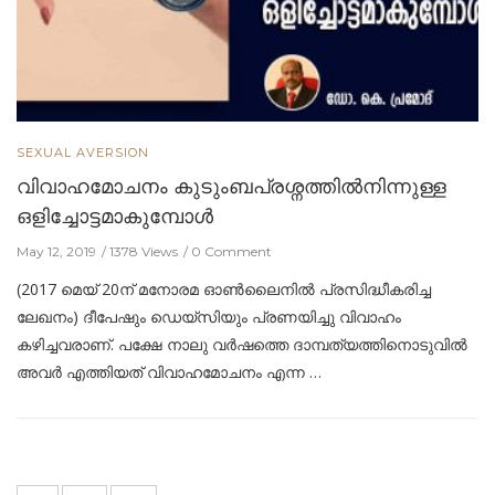
SEXUAL AVERSION
വിവാഹമോചനം കുടുംബപ്രശ്നത്തില്‍നിന്നുള്ള
ഒളിച്ചോട്ടമാകുമ്പോള്‍
May 12, 2019
1378 Views
0 Comment
(2017 മെയ് 20ന് മനോരമ ഓണ്‍ലൈനില്‍ പ്രസിദ്ധീകരിച്ച
ലേഖനം) ദീപേഷും ഡെയ്സിയും പ്രണയിച്ചു വിവാഹം
കഴിച്ചവരാണ്. പക്ഷേ നാലു വര്‍ഷത്തെ ദാമ്പത്യത്തിനൊടുവില്‍
അവര്‍ എത്തിയത് വിവാഹമോചനം എന്ന …