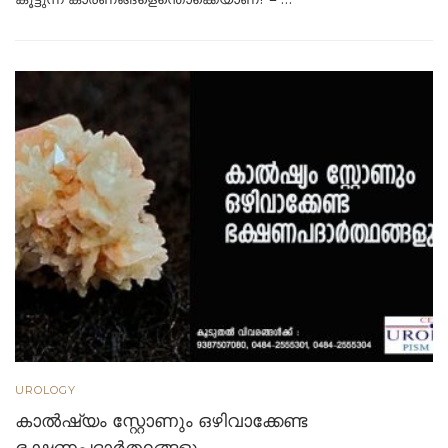
UROLOGY
കാല്‍ഷ്യം സ്റ്റോണും ഒഴിവാക്കേണ്ട
ഭക്ഷണപദാര്‍ത്ഥങ്ങളും