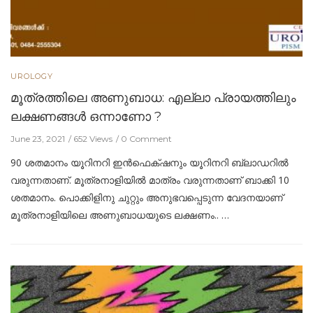
UROLOGY
മൂത്രത്തിലെ അണുബാധ: എല്ലാ പ്രായത്തിലും
ലക്ഷണങ്ങള്‍ ഒന്നാണോ ?
June 23, 2021
652 Views
0 Comment
90 ശതമാനം യൂറിനറി ഇൻഫെക്‌ഷനും യൂറിനറി ബ്ലാഡറിൽ
വരുന്നതാണ്. മൂത്രനാളിയിൽ മാത്രം വരുന്നതാണ് ബാക്കി 10
ശതമാനം. പൊക്കിളിനു ചുറ്റും അനുഭവപ്പെടുന്ന വേദനയാണ്
മൂത്രനാളിയിലെ അണുബാധയുടെ ലക്ഷണം.. …