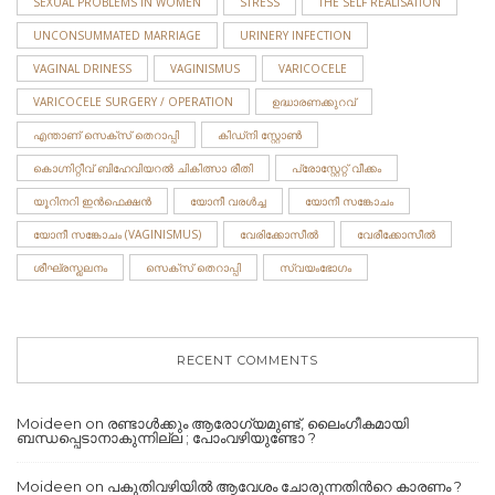
SEXUAL PROBLEMS IN WOMEN
STRESS
THE SELF REALISATION
UNCONSUMMATED MARRIAGE
URINERY INFECTION
VAGINAL DRINESS
VAGINISMUS
VARICOCELE
VARICOCELE SURGERY / OPERATION
ഉദ്ധാരണക്കുറവ്
എന്താണ് സെക്സ് തെറാപ്പി
കിഡ്നി സ്റ്റോണ്‍
കൊഗ്നിറ്റീവ് ബിഹേവിയറൽ ചികിത്സാ രീതി
പ്രോസ്റ്റേറ്റ് വീക്കം
യൂറിനറി ഇന്‍ഫെക്ഷന്‍
യോനീ വരള്‍ച്ച
യോനീ സങ്കോചം
യോനീ സങ്കോചം (VAGINISMUS)
വേരിക്കോസീല്‍
വേരീക്കോസീൽ
ശീഘ്രസ്ഖലനം
സെക്‌സ് തെറാപ്പി
സ്വയംഭോഗം
RECENT COMMENTS
Moideen
on
രണ്ടാൾക്കും ആരോഗ്യമുണ്ട്, ലൈംഗീകമായി
ബന്ധപ്പെടാനാകുന്നില്ല ; പോംവഴിയുണ്ടോ ?
Moideen
on
പകുതിവഴിയില്‍ ആവേശം ചോരുന്നതിന്‍റെ കാരണം ?