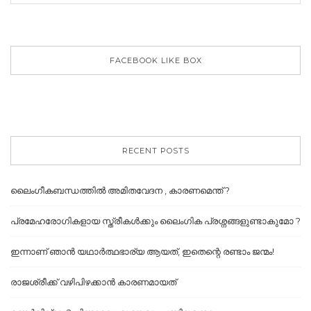
FACEBOOK LIKE BOX
RECENT POSTS
ലൈംഗീകബന്ധത്തില്‍ അമിതവേദന , കാരണമെന്ത് ?
പ്രമേഹരോഗികളായ സ്ത്രീകൾക്കും ലൈംഗിക പ്രശ്നങ്ങളുണ്ടാകുമോ ?
ഇന്നാണ് ഞാൻ യഥാർത്ഥഭാര്യ ആയത്, ഇതെന്റെ രണ്ടാം ജന്മം!
രാജശ്രീക്ക് വഴിപിഴക്കാൻ കാരണമായത്