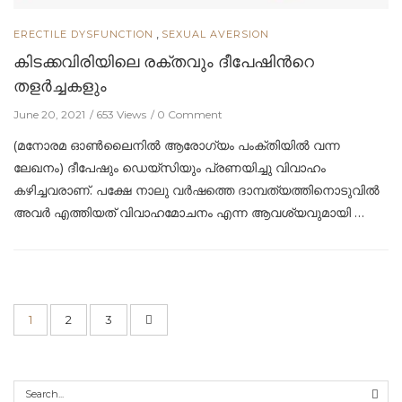
,
ERECTILE DYSFUNCTION
SEXUAL AVERSION
കിടക്കവിരിയിലെ രക്തവും ദീപേഷിന്‍റെ
തളര്‍ച്ചകളും
June 20, 2021
653 Views
0 Comment
(മനോരമ ഓൺലൈനിൽ ആരോഗ്യം പംക്തിയിൽ വന്ന
ലേഖനം) ദീപേഷും ഡെയ്സിയും പ്രണയിച്ചു വിവാഹം
കഴിച്ചവരാണ്. പക്ഷേ നാലു വർഷത്തെ ദാമ്പത്യത്തിനൊടുവിൽ
അവർ എത്തിയത് വിവാഹമോചനം എന്ന ആവശ്യവുമായി …
1
2
3