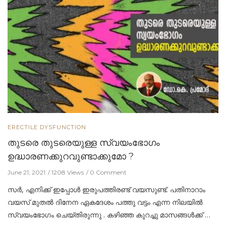
ERECTILE DYSFUNCTION
തുടരെ തുടരെയുള്ള സ്വയംഭോഗം
ഉദ്ധാരണക്കുറവുണ്ടാക്കുമോ ?
June 21, 2021
1208 Views
0 Comment
സർ, എനിക്ക് ഇപ്പോൾ ഇരുപത്തിരണ്ട് വയസുണ്ട്. പതിനാറാം
വയസ് മുതൽ ദിനേന ഏകദേശം പത്തു വട്ടം എന്ന നിലയിൽ
സ്വയംഭോഗം ചെയ്തിരുന്നു . കഴിഞ്ഞ കുറച്ചു മാസങ്ങൾക്ക് …