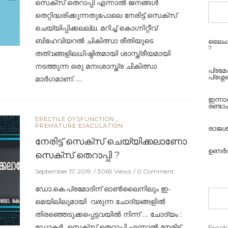
സെക്സ് തെറാപ്പി എന്നാൽ ജനങ്ങൾ
തെറ്റിദ്ധരിക്കുന്നതുപോലെ നേരിട്ട് സെക്സ്
ചെയ്യിപ്പിക്കലല്ല. മറിച്ച് കൊഗ്നിറ്റീവ്
ബിഹേവിയറൽ ചികിത്സാ രീതിയുടെ
ലൈംഗ
?
തത്വങ്ങളിലധിഷ്ഠിതമായി ശാസ്ത്രീയമായി
നടത്തുന്ന ഒരു മനഃശാസ്ത്ര ചികിത്സാ
പ്രമ
പ്രശ്
മാർഗമാണ്. …
ഇന്ന
രണ്ടാം
,
ERECTILE DYSFUNCTION
PREMATURE EJACULATION
രാജശ്
നേരിട്ട് സെക്സ് ചെയ്യിക്കലാണോ
ഉണർവി
സെക്സ് തെറാപ്പി ?
September 17, 2019
3069 Views
0 Comment
ഡോ.കെ.പ്രമോദിന് ഓണ്‍ലൈനിലും ഇ-
മെയിലിലുമായി വരുന്ന ചോദ്യങ്ങളില്‍
തിരഞ്ഞെടുക്കപ്പെട്ടവയില്‍ നിന്ന് … ചോദ്യം :
ഡോക്ടര്‍, സെക്സ് തെറാപ്പി എന്നാല്‍ നേരിട്ട്
Erecti