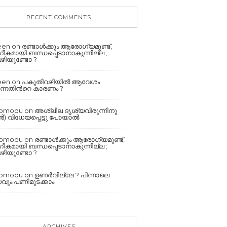
RECENT COMMENTS
een
on
രണ്ടാൾക്കും ആരോഗ്യമുണ്ട്,
കമായി ബന്ധപ്പെടാനാകുന്നില്ല ;
ഴിയുണ്ടോ ?
een
on
പകുതിവഴിയില്‍ ആവേശം
്നതിന്‍റെ കാരണം ?
romodu
on
അശ്ലീല ദൃശ്യവിരുന്നിനു
 വിധേയപ്പെട്ടു പോയാൽ
romodu
on
രണ്ടാൾക്കും ആരോഗ്യമുണ്ട്,
കമായി ബന്ധപ്പെടാനാകുന്നില്ല ;
ഴിയുണ്ടോ ?
romodu
on
ഉണർവില്ലേ ? പിന്നാലെ
ും പണിമുടക്കാം
ARCHIVES