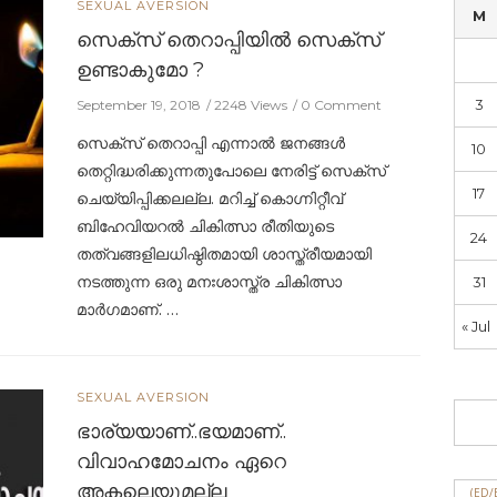
SEXUAL AVERSION
M
സെക്സ് തെറാപ്പിയില്‍ സെക്സ്
ഉണ്ടാകുമോ ?
3
September 19, 2018
2248 Views
0 Comment
സെക്സ് തെറാപ്പി എന്നാൽ ജനങ്ങൾ
10
തെറ്റിദ്ധരിക്കുന്നതുപോലെ നേരിട്ട് സെക്സ്
17
ചെയ്യിപ്പിക്കലല്ല. മറിച്ച് കൊഗ്നിറ്റീവ്
ബിഹേവിയറൽ ചികിത്സാ രീതിയുടെ
24
തത്വങ്ങളിലധിഷ്ഠിതമായി ശാസ്ത്രീയമായി
നടത്തുന്ന ഒരു മനഃശാസ്ത്ര ചികിത്സാ
31
മാർഗമാണ്. …
« Jul
SEXUAL AVERSION
ഭാര്യയാണ്..ഭയമാണ്..
വിവാഹമോചനം ഏറെ
അകലെയുമല്ല
(ED/