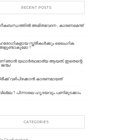
RECENT POSTS
ീകബന്ധത്തില്‍ അമിതവേദന , കാരണമെന്ത്
േഹരോഗികളായ സ്ത്രീകൾക്കും ലൈംഗിക
നങ്ങളുണ്ടാകുമോ ?
ാണ് ഞാൻ യഥാർത്ഥഭാര്യ ആയത്, ഇതെന്റെ
 ജന്മം!
രീക്ക് വഴിപിഴക്കാൻ കാരണമായത്
ല്ലേ ? പിന്നാലെ ഹൃദയവും പണിമുടക്കാം
CATEGORIES
le Dysfunction