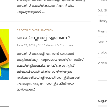
സെക്സ് ചെയ്യിക്കലാണ് എന്ന് ചില
Job S
സുഹൃത്തുക്കള്‍ …
Lifest
ERECTILE DYSFUNCTION
Prema
സെക്സ്തെറാപ്പി എങ്ങനെ ?
Sexua
June 23, 2019
3446 Views
0 Comment
urolo
സെക്സ് തെറാപ്പി എന്നാൽ ജനങ്ങൾ
തെറ്റിദ്ധരിക്കുന്നതുപോലെ നേരിട്ട് സെക്സ്
Video
ചെയ്യിപ്പിക്കലല്ല. മറിച്ച് കൊഗ്നിറ്റീവ്
ബിഹേവിയറൽ ചികിത്സാ രീതിയുടെ
തത്വങ്ങളിലധിഷ്ഠിതമായി ശാസ്ത്രീയമായി
നടത്തുന്ന ഒരു മനഃശാസ്ത്ര ചികിത്സാ
മാർഗമാണ്. …
Augus