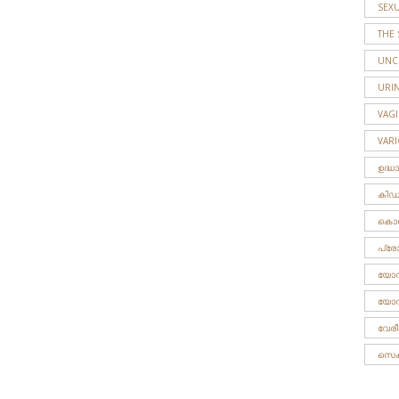
SEX
THE 
UNC
URIN
VAG
VAR
ഉദ്ധ
കിഡ്ന
കൊഗ്
പ്രോസ്
യോനീ
യോന
വേര
സെക്