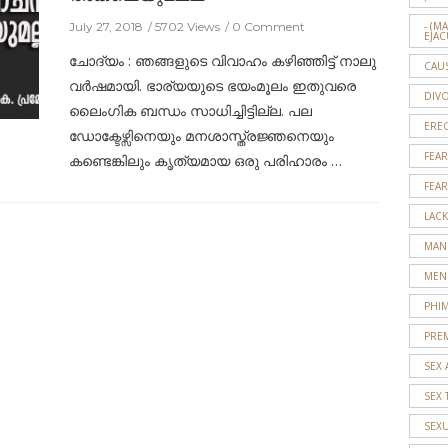
July 27, 2018
5702 Views
0 Comment
- (M
EJAC
ചോദ്യം : ഞങ്ങളുടെ വിവാഹം കഴിഞ്ഞിട്ട് നാലു
CAU
വര്‍ഷമായി. ഭാര്യയുടെ ഭയംമൂലം ഇതുവരെ
DIV
ലൈംഗിക ബന്ധം സാധിച്ചിട്ടില്ല. പല
EREC
ഡോക്ടേഴ്സിനെയും മനശാസ്ത്രജ്ഞനെയും
FEAR
കണ്ടെങ്കിലും കൃത്യമായ ഒരു പരിഹാരം …
FEAR
LACK
MAN
MEN
PHI
PRE
SEX 
SEX 
SEX