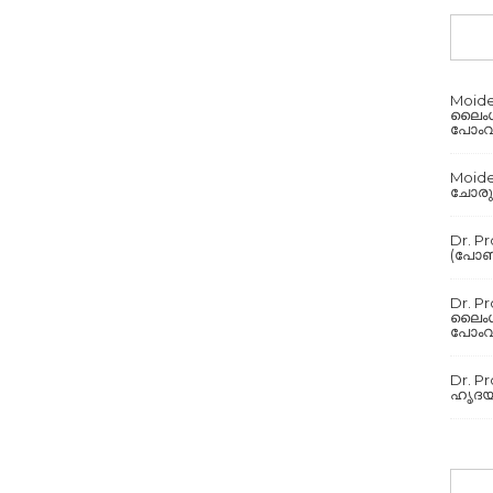
Moid
ലൈംഗീ
പോംവ
Moid
ചോരുന
Dr. P
(പോൺ)
Dr. P
ലൈംഗീ
പോംവ
Dr. P
ഹൃദയവ