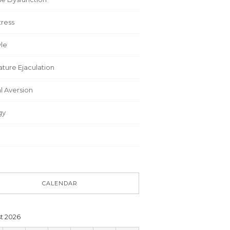
tress
yle
ture Ejaculation
l Aversion
gy
CALENDAR
t 2026