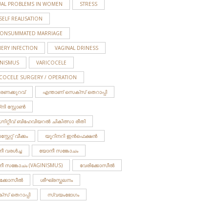
UAL PROBLEMS IN WOMEN
STRESS
SELF REALISATION
ONSUMMATED MARRIAGE
ERY INFECTION
VAGINAL DRINESS
INISMUS
VARICOCELE
ICOCELE SURGERY / OPERATION
ാരണക്കുറവ്
എന്താണ് സെക്സ് തെറാപ്പി
ി സ്റ്റോണ്‍
നിറ്റീവ് ബിഹേവിയറൽ ചികിത്സാ രീതി
റ്റേറ്റ് വീക്കം
യൂറിനറി ഇന്‍ഫെക്ഷന്‍
 വരള്‍ച്ച
യോനീ സങ്കോചം
ീ സങ്കോചം (VAGINISMUS)
വേരിക്കോസീല്‍
ീക്കോസീൽ
ശീഘ്രസ്ഖലനം
‌സ് തെറാപ്പി
സ്വയംഭോഗം