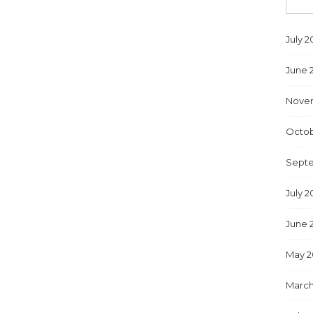
July 2
June 
Nove
Octob
Sept
July 2
June 
May 2
March