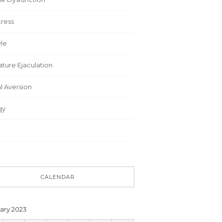
tress
yle
ture Ejaculation
l Aversion
gy
CALENDAR
ary 2023