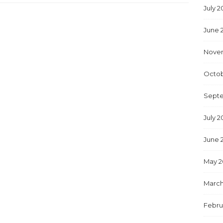
July 2
June 
Nove
Octob
Sept
July 2
June 
May 2
March
Febru