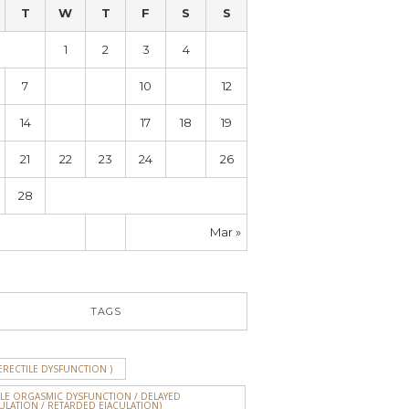
T
W
T
F
S
S
1
2
3
4
5
7
8
9
10
11
12
14
15
16
17
18
19
21
22
23
24
25
26
28
Mar »
TAGS
ERECTILE DYSFUNCTION )
ALE ORGASMIC DYSFUNCTION / DELAYED
ULATION / RETARDED EJACULATION)