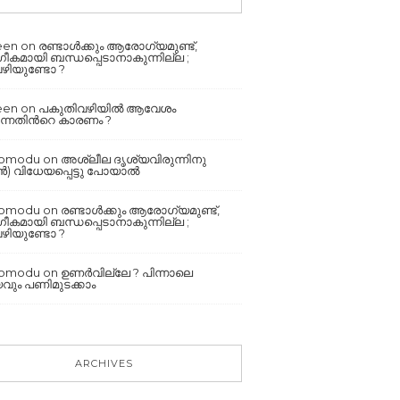
een
on
രണ്ടാൾക്കും ആരോഗ്യമുണ്ട്,
കമായി ബന്ധപ്പെടാനാകുന്നില്ല ;
ഴിയുണ്ടോ ?
een
on
പകുതിവഴിയില്‍ ആവേശം
്നതിന്‍റെ കാരണം ?
romodu
on
അശ്ലീല ദൃശ്യവിരുന്നിനു
 വിധേയപ്പെട്ടു പോയാൽ
romodu
on
രണ്ടാൾക്കും ആരോഗ്യമുണ്ട്,
കമായി ബന്ധപ്പെടാനാകുന്നില്ല ;
ഴിയുണ്ടോ ?
romodu
on
ഉണർവില്ലേ ? പിന്നാലെ
ും പണിമുടക്കാം
ARCHIVES