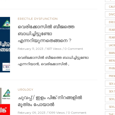
CAU
DIV
ERECTILE DYSFUNCTION
EREC
വെരിക്കോസിൽ ബീജത്തെ
FEAR
ബാധിച്ചിട്ടുണ്ടോ
FEAR
എന്നറിയുന്നതെങ്ങനെ ?
LACK
February 11, 2023
1617 Views
0 Comment
MAN
വെരിക്കോസിൽ ബീജത്തെ ബാധിച്ചിട്ടുണ്ടോ
MEN
എന്നറിയാൻ, വെരിക്കോസിൽ ,
PHI
PRE
SEX 
UROLOGY
SEX 
ചുവപ്പ് / ഇളം പിങ്ക് നിറങ്ങളിൽ
SEX
മൂത്രം പോയാൽ
SEX
February 09, 2023
1099 Views
0 Comment
THE 