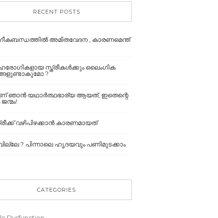
RECENT POSTS
ീകബന്ധത്തില്‍ അമിതവേദന , കാരണമെന്ത്
േഹരോഗികളായ സ്ത്രീകൾക്കും ലൈംഗിക
നങ്ങളുണ്ടാകുമോ ?
ാണ് ഞാൻ യഥാർത്ഥഭാര്യ ആയത്, ഇതെന്റെ
 ജന്മം!
രീക്ക് വഴിപിഴക്കാൻ കാരണമായത്
ല്ലേ ? പിന്നാലെ ഹൃദയവും പണിമുടക്കാം
CATEGORIES
le Dysfunction