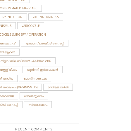
ONSUMMATED MARRIAGE
ERY INFECTION
VAGINAL DRINESS
INISMUS
VARICOCELE
ICOCELE SURGERY / OPERATION
ാരണക്കുറവ്
എന്താണ് സെക്സ് തെറാപ്പി
ി സ്റ്റോണ്‍
നിറ്റീവ് ബിഹേവിയറൽ ചികിത്സാ രീതി
റ്റേറ്റ് വീക്കം
യൂറിനറി ഇന്‍ഫെക്ഷന്‍
 വരള്‍ച്ച
യോനീ സങ്കോചം
ീ സങ്കോചം (VAGINISMUS)
വേരിക്കോസീല്‍
ീക്കോസീൽ
ശീഘ്രസ്ഖലനം
‌സ് തെറാപ്പി
സ്വയംഭോഗം
RECENT COMMENTS