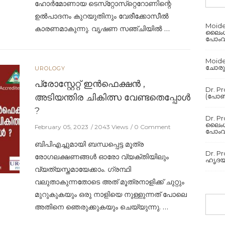
ഹോർമോണായ ടെസ്‌റ്റോസ്‌റ്റെറോണിന്റെ
ഉൽപാദനം കുറയുതിനും വേരീക്കോസീൽ
Moid
കാരണമാകുന്നു. വൃഷണ സഞ്ചിയിൽ …
ലൈംഗീ
പോംവ
Moid
ചോരുന
UROLOGY
പ്രോസ്റ്റേറ്റ് ഇൻഫെക്ഷൻ ,
Dr. P
അടിയന്തിര ചികിത്സ വേണ്ടതെപ്പോൾ
(പോൺ)
?
Dr. P
ലൈംഗീ
February 05, 2023
2043 Views
0 Comment
പോംവ
ബിപിഎച്ചുമായി ബന്ധപ്പെട്ട മൂത്ര
Dr. P
രോഗലക്ഷണങ്ങള്‍ ഓരോ വ്യക്തിയിലും
ഹൃദയവ
വ്യത്യസ്തമായേക്കാം. ഗ്രന്ഥി
വലുതാകുന്നതോടെ അത് മൂത്രനാളിക്ക് ചുറ്റും
മുറുകുകയും ഒരു നാളിയെ നുള്ളുന്നത് പോലെ
അതിനെ ഞെരുക്കുകയും ചെയ്യുന്നു. …