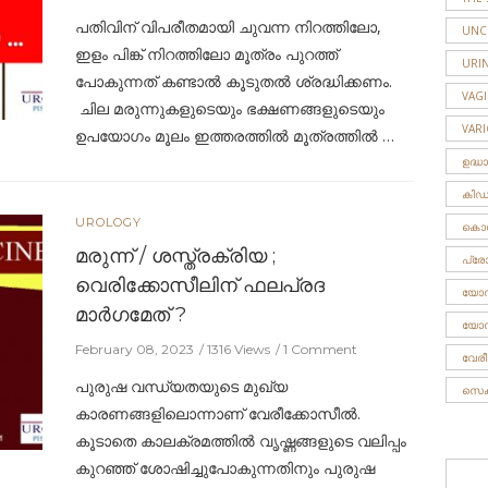
പതിവിന് വിപരീതമായി ചുവന്ന നിറത്തിലോ,
UNC
ഇളം പിങ്ക് നിറത്തിലോ മൂത്രം പുറത്ത്
URIN
പോകുന്നത് കണ്ടാല്‍ കൂടുതല്‍ ശ്രദ്ധിക്കണം.
VAG
ചില മരുന്നുകളുടെയും ഭക്ഷണങ്ങളുടെയും
VAR
ഉപയോഗം മൂലം ഇത്തരത്തിൽ മൂത്രത്തിൽ …
ഉദ്ധ
കിഡ്ന
UROLOGY
കൊഗ്
മരുന്ന് / ശസ്ത്രക്രിയ ;
പ്രോസ്
വെരിക്കോസീലിന് ഫലപ്രദ
യോനീ
മാർഗമേത് ?
യോന
February 08, 2023
1316 Views
1 Comment
വേര
പുരുഷ വന്ധ്യതയുടെ മുഖ്യ
സെക്
കാരണങ്ങളിലൊന്നാണ് വേരീക്കോസീൽ.
കൂടാതെ കാലക്രമത്തിൽ വൃഷ്ണങ്ങളുടെ വലിപ്പം
കുറഞ്ഞ് ശോഷിച്ചുപോകുന്നതിനും പുരുഷ