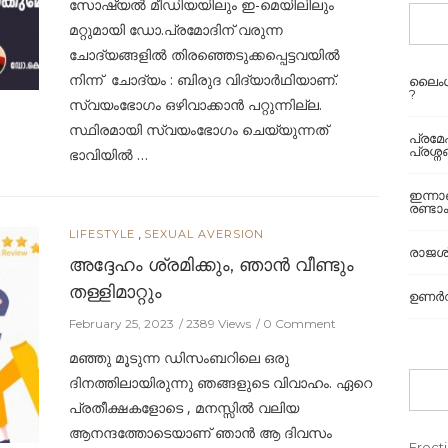
സോഷ്യല്‍ മീഡിയയിലും ഇ-മെയിലിലും
മറ്റുമായി ഡോ.പ്രമോദിന് വരുന്ന
ചോദ്യങ്ങളില്‍ തിരഞ്ഞെടുക്കപ്പെട്ടവയില്‍
നിന്ന് ചോദ്യം : ബിരുദ വിദ്യാര്‍ഥിയാണ്.
ലൈംഗ
?
സ്വയംഭോഗം ഒഴിവാക്കാന്‍ പറ്റുന്നില്ല.
സ്ഥിരമായി സ്വയംഭോഗം ചെയ്യുന്നത്
പ്രമ
പ്രശ്
ഭാവിയില്‍ …
ഇന്ന
രണ്ടാം
,
LIFESTYLE
SEXUAL AVERSION
രാജശ്
അദ്ദേഹം ശ്രമിക്കും, ഞാന്‍ വീണ്ടും
തള്ളിമാറ്റും
ഉണർവി
February 25, 2023
2389 Views
0 Comment
മഞ്ഞു മൂടുന്ന ഡിസംബറിലെ ഒരു
ദിനത്തിലായിരുന്നു ഞങ്ങളുടെ വിവാഹം. ഏറെ
പ്രതീക്ഷകളോടെ , മനസ്സില്‍ വലിയ
ആനന്ദത്തോടെയാണ് ഞാന്‍ ആ ദിവസം
Erecti