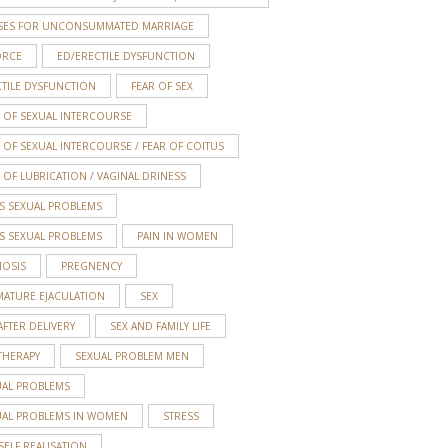
SES FOR UNCONSUMMATED MARRIAGE
ORCE
ED/ERECTILE DYSFUNCTION
TILE DYSFUNCTION
FEAR OF SEX
 OF SEXUAL INTERCOURSE
 OF SEXUAL INTERCOURSE / FEAR OF COITUS
 OF LUBRICATION / VAGINAL DRINESS
S SEXUAL PROBLEMS
S SEXUAL PROBLEMS
PAIN IN WOMEN
MOSIS
PREGNENCY
MATURE EJACULATION
SEX
AFTER DELIVERY
SEX AND FAMILY LIFE
THERAPY
SEXUAL PROBLEM MEN
UAL PROBLEMS
UAL PROBLEMS IN WOMEN
STRESS
SELF REALISATION