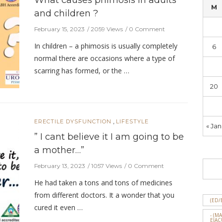
What causes phimosis in adults
M
and children ?
February 15, 2023
2059 Views
0 Comment
In children – a phimosis is usually completely
6
normal there are occasions where a type of
13
scarring has formed, or the …
20
27
,
ERECTILE DYSFUNCTION
LIFESTYLE
« Jan
” I cant believe it I am going to be
a mother…”
February 13, 2023
1057 Views
0 Comment
He had taken a tons and tons of medicines
from different doctors. It a wonder that you
(ED/
cured it even …
- (M
EJAC