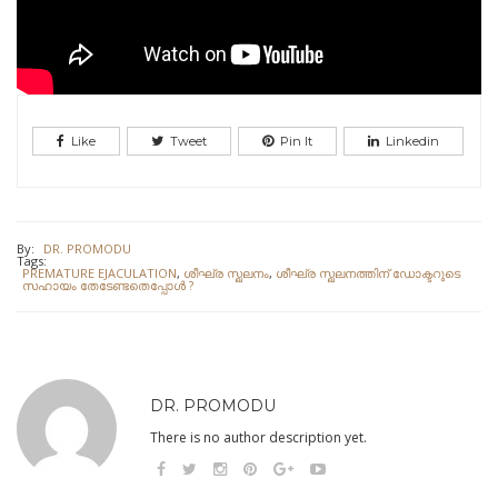
Like
Tweet
Pin It
Linkedin
By:
DR. PROMODU
Tags:
PREMATURE EJACULATION
,
ശീഘ്ര സ്ഖലനം
,
ശീഘ്ര സ്ഖലനത്തിന് ഡോക്ടറുടെ
സഹായം തേടേണ്ടതെപ്പോള്‍ ?
DR. PROMODU
There is no author description yet.