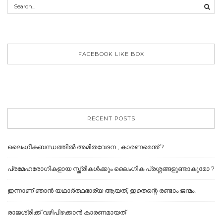
FACEBOOK LIKE BOX
RECENT POSTS
ലൈംഗീകബന്ധത്തില്‍ അമിതവേദന , കാരണമെന്ത് ?
പ്രമേഹരോഗികളായ സ്ത്രീകൾക്കും ലൈംഗിക പ്രശ്നങ്ങളുണ്ടാകുമോ ?
ഇന്നാണ് ഞാൻ യഥാർത്ഥഭാര്യ ആയത്, ഇതെന്റെ രണ്ടാം ജന്മം!
രാജശ്രീക്ക് വഴിപിഴക്കാൻ കാരണമായത്