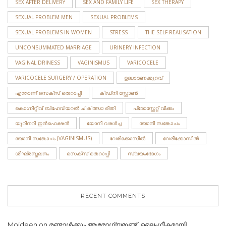
SEX AFTER DELIVERY
SEX AND FAMILY LIFE
SEX THERAPY
SEXUAL PROBLEM MEN
SEXUAL PROBLEMS
SEXUAL PROBLEMS IN WOMEN
STRESS
THE SELF REALISATION
UNCONSUMMATED MARRIAGE
URINERY INFECTION
VAGINAL DRINESS
VAGINISMUS
VARICOCELE
VARICOCELE SURGERY / OPERATION
ഉദ്ധാരണക്കുറവ്
എന്താണ് സെക്സ് തെറാപ്പി
കിഡ്നി സ്റ്റോണ്‍
കൊഗ്നിറ്റീവ് ബിഹേവിയറൽ ചികിത്സാ രീതി
പ്രോസ്റ്റേറ്റ് വീക്കം
യൂറിനറി ഇന്‍ഫെക്ഷന്‍
യോനീ വരള്‍ച്ച
യോനീ സങ്കോചം
യോനീ സങ്കോചം (VAGINISMUS)
വേരിക്കോസീല്‍
വേരീക്കോസീൽ
ശീഘ്രസ്ഖലനം
സെക്‌സ് തെറാപ്പി
സ്വയംഭോഗം
RECENT COMMENTS
Moideen
on
രണ്ടാൾക്കും ആരോഗ്യമുണ്ട്, ലൈംഗീകമായി