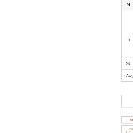
M
3
10
17
24
« Au
(ED/
- (M
EJAC