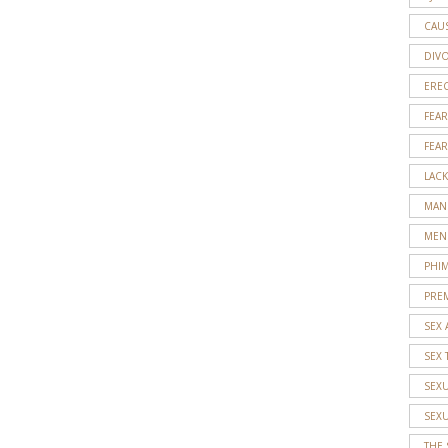
CAU
DIV
EREC
FEAR
FEAR
LACK
MAN
MEN
PHI
PRE
SEX 
SEX 
SEX
SEX
THE 