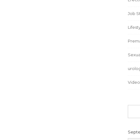
Job S
Lifest
Prema
Sexua
urolo
Video
Septe