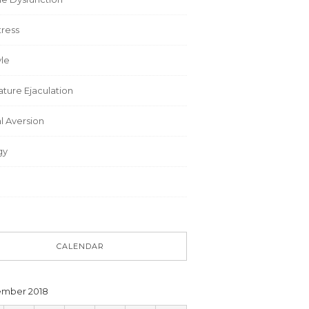
tress
yle
ture Ejaculation
l Aversion
gy
CALENDAR
mber 2018