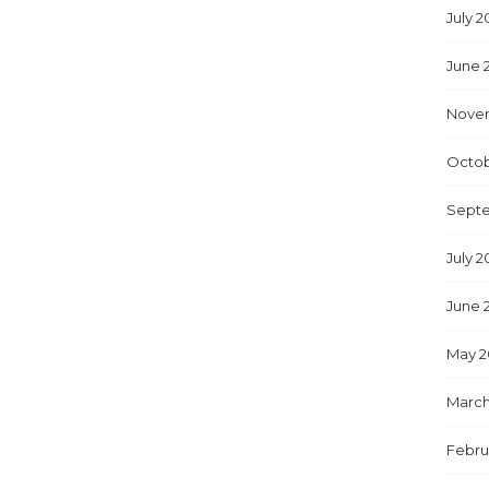
July 2
June 
Nove
Octob
Sept
July 2
June 
May 2
March
Febru