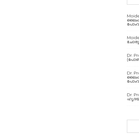
Moid
ലൈംഗീ
പോംവ
Moid
ചോരുന
Dr. P
(പോൺ)
Dr. P
ലൈംഗീ
പോംവ
Dr. P
ഹൃദയവ