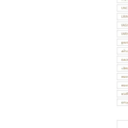
UNC
URIN
VAG
VAR
ഉദ്ധ
കിഡ്ന
കൊഗ്
പ്രോസ്
യോനീ
യോന
വേര
സെക്