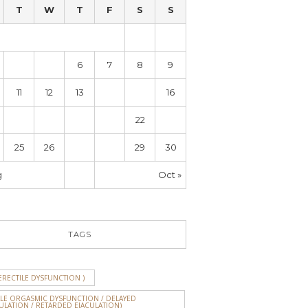
T
W
T
F
S
S
1
2
4
5
6
7
8
9
11
12
13
14
15
16
18
19
20
21
22
23
25
26
27
28
29
30
g
Oct »
TAGS
ERECTILE DYSFUNCTION )
ALE ORGASMIC DYSFUNCTION / DELAYED
ULATION / RETARDED EJACULATION)