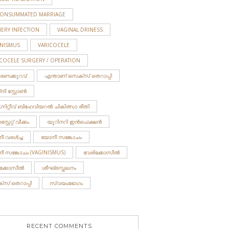
ONSUMMATED MARRIAGE
ERY INFECTION
VAGINAL DRINESS
INISMUS
VARICOCELE
ICOCELE SURGERY / OPERATION
ാരണക്കുറവ്
എന്താണ് സെക്സ് തെറാപ്പി
ി സ്റ്റോണ്‍
നിറ്റീവ് ബിഹേവിയറൽ ചികിത്സാ രീതി
റ്റേറ്റ് വീക്കം
യൂറിനറി ഇന്‍ഫെക്ഷന്‍
 വരള്‍ച്ച
യോനീ സങ്കോചം
ീ സങ്കോചം (VAGINISMUS)
വേരിക്കോസീല്‍
ീക്കോസീൽ
ശീഘ്രസ്ഖലനം
‌സ് തെറാപ്പി
സ്വയംഭോഗം
RECENT COMMENTS