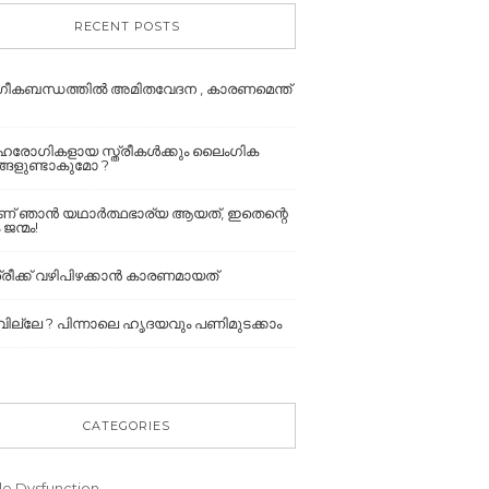
RECENT POSTS
ീകബന്ധത്തില്‍ അമിതവേദന , കാരണമെന്ത്
േഹരോഗികളായ സ്ത്രീകൾക്കും ലൈംഗിക
നങ്ങളുണ്ടാകുമോ ?
ാണ് ഞാൻ യഥാർത്ഥഭാര്യ ആയത്, ഇതെന്റെ
 ജന്മം!
രീക്ക് വഴിപിഴക്കാൻ കാരണമായത്
ല്ലേ ? പിന്നാലെ ഹൃദയവും പണിമുടക്കാം
CATEGORIES
le Dysfunction