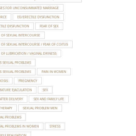
SES FOR UNCONSUMMATED MARRIAGE
ORCE
ED/ERECTILE DYSFUNCTION
TILE DYSFUNCTION
FEAR OF SEX
 OF SEXUAL INTERCOURSE
 OF SEXUAL INTERCOURSE / FEAR OF COITUS
 OF LUBRICATION / VAGINAL DRINESS
S SEXUAL PROBLEMS
S SEXUAL PROBLEMS
PAIN IN WOMEN
MOSIS
PREGNENCY
MATURE EJACULATION
SEX
AFTER DELIVERY
SEX AND FAMILY LIFE
THERAPY
SEXUAL PROBLEM MEN
UAL PROBLEMS
UAL PROBLEMS IN WOMEN
STRESS
SELF REALISATION