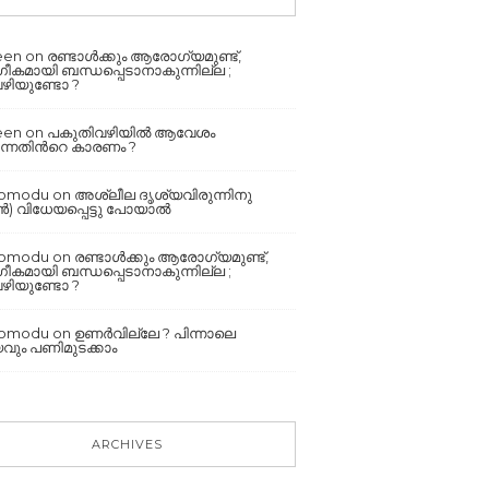
een
on
രണ്ടാൾക്കും ആരോഗ്യമുണ്ട്,
കമായി ബന്ധപ്പെടാനാകുന്നില്ല ;
ഴിയുണ്ടോ ?
een
on
പകുതിവഴിയില്‍ ആവേശം
്നതിന്‍റെ കാരണം ?
romodu
on
അശ്ലീല ദൃശ്യവിരുന്നിനു
 വിധേയപ്പെട്ടു പോയാൽ
romodu
on
രണ്ടാൾക്കും ആരോഗ്യമുണ്ട്,
കമായി ബന്ധപ്പെടാനാകുന്നില്ല ;
ഴിയുണ്ടോ ?
romodu
on
ഉണർവില്ലേ ? പിന്നാലെ
ും പണിമുടക്കാം
ARCHIVES