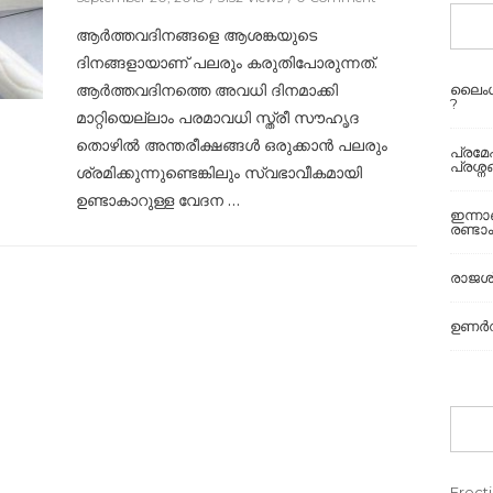
ആര്‍ത്തവദിനങ്ങളെ ആശങ്കയുടെ
ദിനങ്ങളായാണ്‌ പലരും കരുതിപോരുന്നത്.
ആര്‍ത്തവദിനത്തെ അവധി ദിനമാക്കി
ലൈംഗ
?
മാറ്റിയെല്ലാം പരമാവധി സ്ത്രീ സൗഹൃദ
തൊഴില്‍ അന്തരീക്ഷങ്ങള്‍ ഒരുക്കാന്‍ പലരും
പ്രമ
പ്രശ്
ശ്രമിക്കുന്നുണ്ടെങ്കിലും സ്വഭാവീകമായി
ഉണ്ടാകാറുള്ള വേദന …
ഇന്ന
രണ്ടാം
രാജശ്
ഉണർവി
Erecti